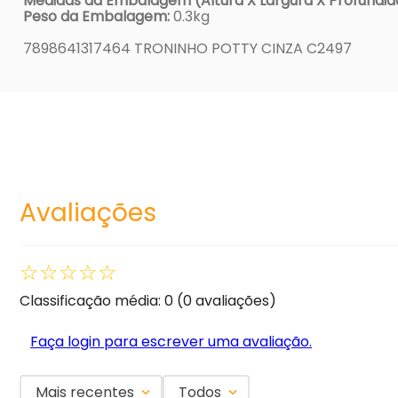
Medidas da Embalagem (Altura X Largura X Profundid
Peso da Embalagem:
0.3kg
7898641317464 TRONINHO POTTY CINZA C2497
Avaliações
☆
☆
☆
☆
☆
Classificação média: 0
(0 avaliações)
Faça login para escrever uma avaliação.
Mais recentes
Todos