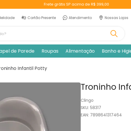
Frete grátis SP acima de R$ 399,00
delidade
Cartão Presente
Atendimento
Nossas Lojas
ando?
apel de Parede
Roupas
Alimentação
Banho e Hig
roninho Infantil Potty
Troninho Inf
Clingo
:
58317
EAN
:
7898641317464