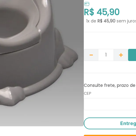
R$
45
,
90
1
x de
R$
45
,
90
sem juro
－
＋
Consulte frete, prazo de
CEP
Entre