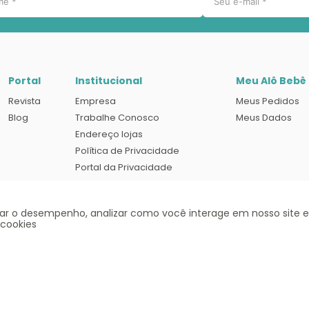
Portal
Institucional
Meu Alô Bebê
Revista
Empresa
Meus Pedidos
Blog
Trabalhe Conosco
Meus Dados
Endereço lojas
Política de Privacidade
Portal da Privacidade
Termos e condições de uso
rar o desempenho, analizar como você interage em nosso site e
 cookies
Siga-nos