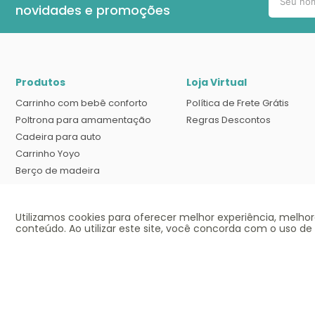
novidades e promoções
Produtos
Loja Virtual
Carrinho com bebê conforto
Política de Frete Grátis
Poltrona para amamentação
Regras Descontos
Cadeira para auto
Carrinho Yoyo
Berço de madeira
Banheira com suporte
Cadeira Tripp trapp
Utilizamos cookies para oferecer melhor experiência, melho
Berço desmontável
conteúdo. Ao utilizar este site, você concorda com o uso de