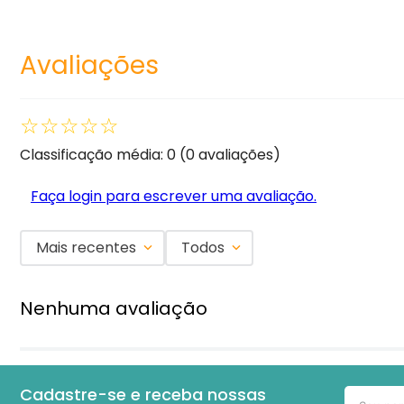
Avaliações
☆
☆
☆
☆
☆
Classificação média: 0
(0 avaliações)
Faça login para escrever uma avaliação.
Mais recentes
Todos
Nenhuma avaliação
Cadastre-se e receba nossas