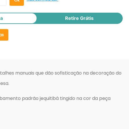
ga
Retire Grátis
as
talhes manuais que dão sofisticação na decoração do
cesa.
amento padrão jequitibá tingido na cor da peça