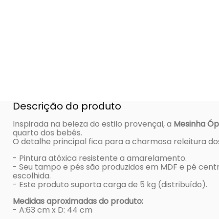
Descrição do produto
Inspirada na beleza do estilo provençal, a
Mesinha Óp
quarto dos bebês.
O detalhe principal fica para a charmosa releitura d
- Pintura atóxica resistente a amarelamento.
- Seu tampo e pés são produzidos em MDF e pé centr
escolhida.
- Este produto suporta carga de 5 kg (distribuído).
Medidas aproximadas do produto:
- A:63 cm x D: 44 cm