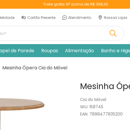
Frete grátis SP acima de R$ 399,00
delidade
Cartão Presente
Atendimento
Nossas Lojas
ando?
apel de Parede
Roupas
Alimentação
Banho e Hig
Mesinha Ópera Cia do Móvel
Mesinha Ópe
Cia do Móvel
:
158745
EAN
:
7898477835200