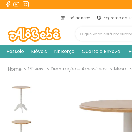
TERMOS MAIS BUSCADOS
1
º
berço
Chá de Bebê
Programa de Fi
2
º
naninha
O que você está procur
3
º
toalha banho
4
º
chupeta
Passeio
Móveis
Kit Berço
Quarto e Enxoval
P
5
º
pulla bulla
6
º
fralda
Móveis
Decoração e Acessórios
Mesa
7
º
vestido
8
º
cobertor manta
9
º
banheira
10
º
trocador