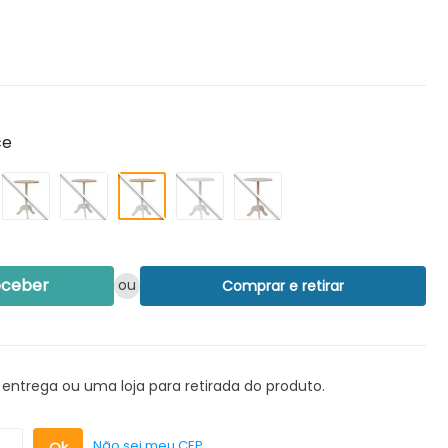
ce
eceber
ou
Comprar e retirar
 entrega ou uma loja para retirada do produto.
Não sei meu CEP