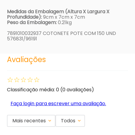
Medidas da Embalagem (Altura X Largura X
Profundidade):
9cm x 7cm x 7cm
Peso da Embalagem:
0.21kg
7891010032937 COTONETE POTE COM 150 UND
576831/96191
Avaliações
☆
☆
☆
☆
☆
Classificação média: 0
(0 avaliações)
Faça login para escrever uma avaliação.
Mais recentes
Todos