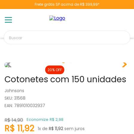
Frete grátis SP acima de R$ 399,99*
TERMOS MAIS BUSCADOS
1
º
berço
2
º
naninha
Buscar
3
º
toalha banho
4
º
chupeta
5
º
vestido
6
º
pulla bulla
20%
OFF
Cotonetes com 150 unidades
7
º
fralda
8
º
poltrona
Johnsons
:
31568
9
º
cobertor manta
EAN
:
7891010032937
10
º
banheira
R$
14
,
90
Economize
R$
2
,
98
R$
11
,
92
1
x de
R$
11
,
92
sem juros