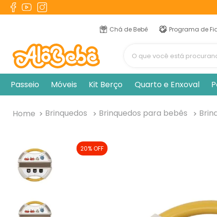
TERMOS MAIS BUSCADOS
1
º
berço
Chá de Bebê
Programa de Fi
2
º
naninha
O que você está procur
3
º
toalha banho
4
º
chupeta
Passeio
Móveis
Kit Berço
Quarto e Enxoval
P
5
º
vestido
6
º
fralda
Brinquedos
Brinquedos para bebês
Brin
7
º
pulla bulla
8
º
poltrona
20%
OFF
9
º
cobertor manta
10
º
banheira