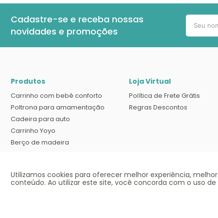
Cadastre-se e receba nossas
novidades e promoções
Produtos
Loja Virtual
Carrinho com bebê conforto
Política de Frete Grátis
Poltrona para amamentação
Regras Descontos
Cadeira para auto
Carrinho Yoyo
Berço de madeira
Banheira com suporte
Cadeira Tripp trapp
Utilizamos cookies para oferecer melhor experiência, melho
Berço desmontável
conteúdo. Ao utilizar este site, você concorda com o uso de