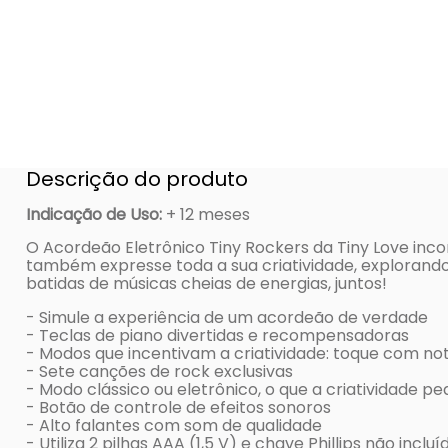
Descrição do produto
Indicação de Uso
:
+ 12 meses
O Acordeão Eletrônico Tiny Rockers da Tiny Love inco
também expresse toda a sua criatividade, explorand
batidas de músicas cheias de energias, juntos!
- Simule a experiência de um acordeão de verdade
- Teclas de piano divertidas e recompensadoras
- Modos que incentivam a criatividade: toque com no
- Sete canções de rock exclusivas
- Modo clássico ou eletrônico, o que a criatividade ped
- Botão de controle de efeitos sonoros
- Alto falantes com som de qualidade
- Utiliza 2 pilhas AAA (1,5 V) e chave Phillips não incluí