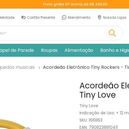
Frete grátis SP acima de R$ 399,00
delidade
Cartão Presente
Atendimento
Nossas Lojas
ando?
apel de Parede
Roupas
Alimentação
Banho e Hig
quedos musicais
Acordeão Eletrônico Tiny Rockers - Ti
Acordeão Ele
Tiny Love
Tiny Love
Indicação de Uso
:
+ 12 
:
166863
EAN
:
7908238810411