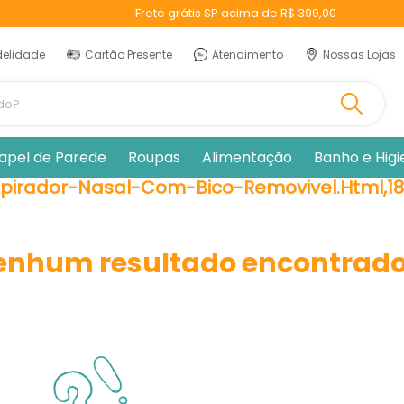
Frete grátis SP acima de R$ 399,00
delidade
Cartão Presente
Atendimento
Nossas Lojas
ando?
apel de Parede
Roupas
Alimentação
Banho e Hig
pirador-Nasal-Com-Bico-Removivel.html,1
enhum resultado encontrado 