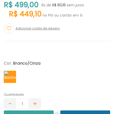
R$
499
,
00
6
x de
R$
83
,
16
sem juros
R$
449
,
10
no PIX ou cartão em 1x
Cor
:
Branco/Cinza
Quantidade
－
＋