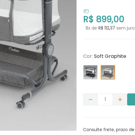
R$
899
,
00
8
x de
R$
112
,
37
sem juro
Cor
:
Soft Graphite
－
＋
Consulte frete, prazo de