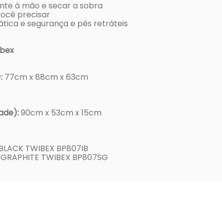
ente à mão e secar a sobra
você precisar
tica e segurança e pés retráteis
ibex
:
77cm x 88cm x 63cm
ade):
90cm x 53cm x 15cm
LACK TWIBEX BP807IB
GRAPHITE TWIBEX BP807SG