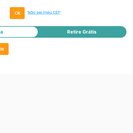
Não sei meu CEP
ga
Retire Grátis
as