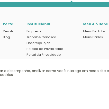
Portal
Institucional
Meu Alô Bebê
Revista
Empresa
Meus Pedidos
Blog
Trabalhe Conosco
Meus Dados
Endereço lojas
Política de Privacidade
Portal da Privacidade
Termos e condições de uso
rar o desempenho, analizar como você interage em nosso site e
 cookies
Siga-nos