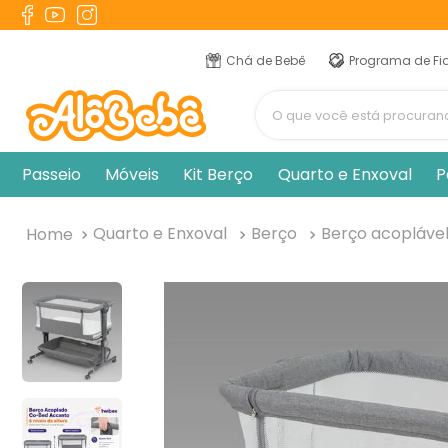
TERMOS MAIS BUSCADOS
1
º
berço
Chá de Bebê
Programa de Fi
2
º
naninha
O que você está procur
3
º
toalha banho
4
º
pulla bulla
Passeio
Móveis
Kit Berço
Quarto e Enxoval
P
5
º
chupeta
6
º
vestido
Quarto e Enxoval
Berço
Berço acopláve
7
º
fralda
8
º
cobertor manta
9
º
trocador
10
º
banheira