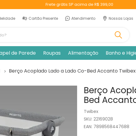
Frete grátis SP acima de R$ 399,00
delidade
Cartão Presente
Atendimento
Nossas Lojas
ando?
apel de Parede
Roupas
Alimentação
Banho e Hig
l
Berço Acoplado Lado a Lado Co-Bed Accanto Twibex
Berço Acopl
Bed Accanto
Twibex
:
22169028
EAN
:
7898568447688