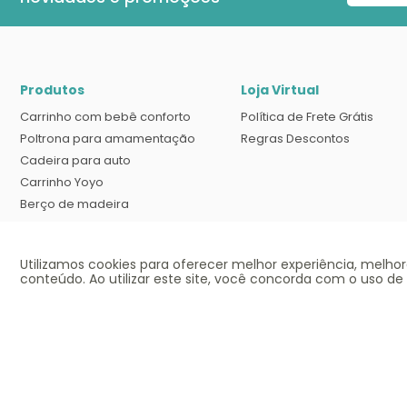
Produtos
Loja Virtual
Carrinho com bebê conforto
Política de Frete Grátis
Poltrona para amamentação
Regras Descontos
Cadeira para auto
Carrinho Yoyo
Berço de madeira
Banheira com suporte
Cadeira Tripp trapp
Utilizamos cookies para oferecer melhor experiência, melho
Berço desmontável
conteúdo. Ao utilizar este site, você concorda com o uso de