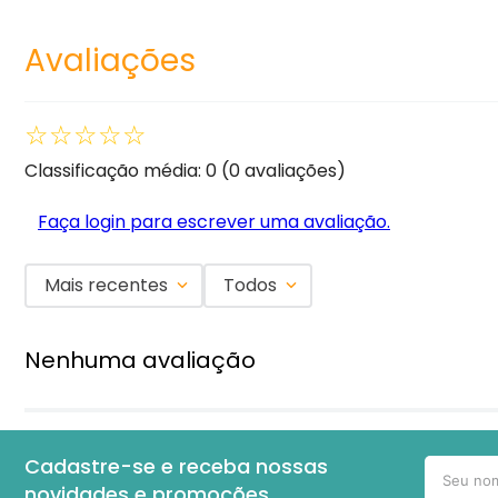
Avaliações
☆
☆
☆
☆
☆
Classificação média: 0
(0 avaliações)
Faça login para escrever uma avaliação.
Mais recentes
Todos
Nenhuma avaliação
Cadastre-se e receba nossas
novidades e promoções