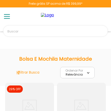
Frete grátis SP acima de R$ 399,99*
TERMOS MAIS BUSCADOS
1
º
berço
2
º
naninha
Buscar
3
º
toalha banho
4
º
chupeta
5
º
vestido
6
º
fralda
Bolsa E Mochila Maternidade
7
º
pulla bulla
Ordenar Por
8
º
poltrona
Relevância
9
º
cobertor manta
29%
OFF
10
º
banheira