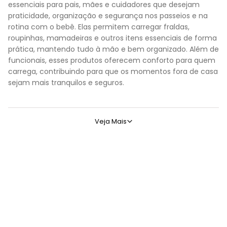
essenciais para pais, mães e cuidadores que desejam
praticidade, organização e segurança nos passeios e na
rotina com o bebê. Elas permitem carregar fraldas,
roupinhas, mamadeiras e outros itens essenciais de forma
prática, mantendo tudo à mão e bem organizado. Além de
funcionais, esses produtos oferecem conforto para quem
carrega, contribuindo para que os momentos fora de casa
sejam mais tranquilos e seguros.
Escolher o modelo certo ajuda a atender diferentes necessid
Veja Mais
Marcas de confiança disponíveis na Alô Bebê
Na Alô Bebê, você encontra bolsa maternidade e mochila ma
Safety:
é uma marca voltada para segurança e conforto, com 
Multikids Baby:
marca referência em produtos funcionais e el