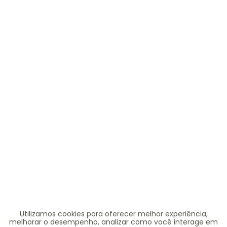
Baby Go:
combina praticidade e versatilidade, ideal para fa
Bebê e Neném:
destaca-se pelo design delicado e funcional,
Mappyng Baby:
desenvolve mochilas funcionais para o dia a d
Infanti:
reconhecida por seus produtos seguros e duráveis, a 
Tipos de bolsa para bebê e mochila infantil 
Existem diferentes modelos de bolsas e mochilas para bebê, p
Bolsa maternidade menino:
ideal para famílias que buscam co
Bolsa maternidade menina:
com design delicado e cores suav
Utilizamos cookies para oferecer melhor experiência,
Mochila maternidade com trocador:
indicada para quem preci
melhorar o desempenho, analizar como você interage em