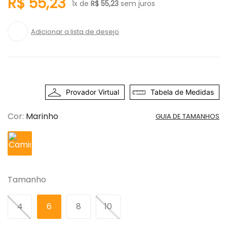
R$
55
,
23
1
x de
R$
55
,
23
sem juros
Provador Virtual
Tabela de Medidas
Cor
:
Marinho
GUIA DE TAMANHOS
Tamanho
4
6
8
10