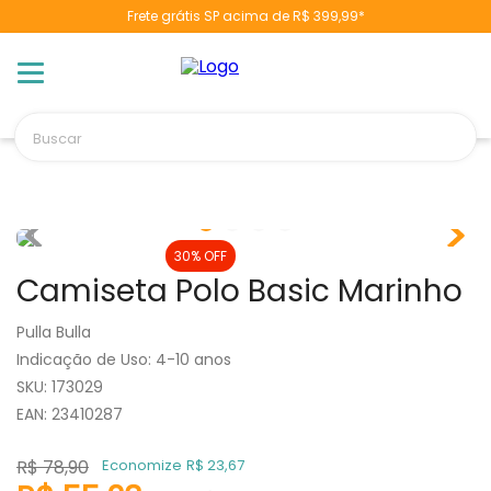
Frete grátis SP acima de R$ 399,99*
TERMOS MAIS BUSCADOS
1
º
berço
2
º
naninha
Buscar
3
º
toalha banho
4
º
chupeta
5
º
vestido
6
º
fralda
30%
OFF
Camiseta Polo Basic Marinho
7
º
pulla bulla
8
º
poltrona
Pulla Bulla
Indicação de Uso
:
4-10 anos
9
º
cobertor manta
:
173029
10
º
banheira
EAN
:
23410287
R$
78
,
90
Economize
R$
23
,
67