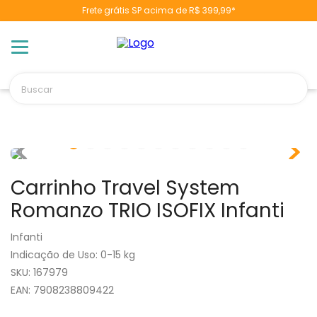
Frete grátis SP acima de R$ 399,99*
Buscar
TERMOS MAIS BUSCADOS
1
º
berço
2
º
naninha
Carrinho Travel System
3
º
toalha banho
Romanzo TRIO ISOFIX Infanti
4
º
pulla bulla
Infanti
5
º
chupeta
Indicação de Uso
:
0-15 kg
6
º
vestido
:
167979
7
º
fralda
EAN
:
7908238809422
8
º
cobertor manta