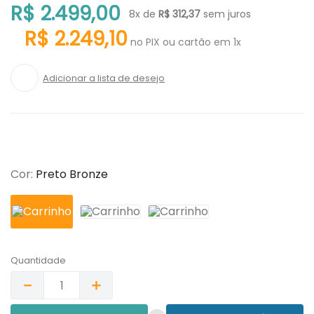
R$
2
.
499
,
00
8
x de
R$
312
,
37
sem juros
9
º
trocador
R$
2
.
249
,
10
no PIX ou cartão em 1x
10
º
banheira
Cor
:
Preto Bronze
Quantidade
－
＋