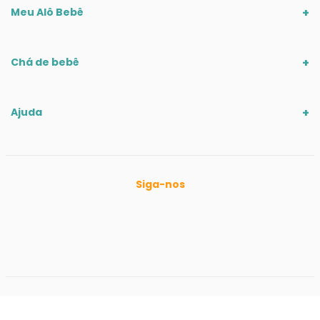
Meu Alô Bebê
Chá de bebê
Ajuda
Siga-nos
Ofertas válidas até o término de nossos estoques para internet. Vendas
sujeitas à análise e confirmação de dados. Em caso de divergência de