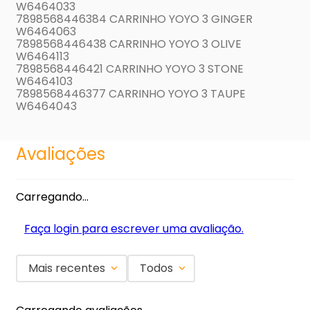
W6464033
7898568446384 CARRINHO YOYO 3 GINGER
W6464063
7898568446438 CARRINHO YOYO 3 OLIVE
W6464113
7898568446421 CARRINHO YOYO 3 STONE
W6464103
7898568446377 CARRINHO YOYO 3 TAUPE
W6464043
Avaliações
Carregando…
Faça login para escrever uma avaliação.
Mais recentes
Todos