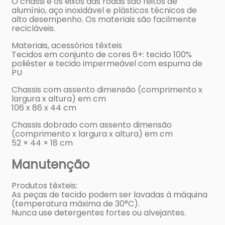
O chassi e os eixos das rodas são feitos de
alumínio, aço inoxidável e plásticos técnicos de
alto desempenho. Os materiais são facilmente
recicláveis.
Materiais, acessórios têxteis
Tecidos em conjunto de cores 6+: tecido 100%
poliéster e tecido impermeável com espuma de
PU
Chassis com assento dimensão (comprimento x
largura x altura) em cm
106 x 86 x 44 cm
Chassis dobrado com assento dimensão
(comprimento x largura x altura) em cm
52 × 44 × 18 cm
Manutenção
Produtos têxteis:
As peças de tecido podem ser lavadas à máquina
(temperatura máxima de 30°C).
Nunca use detergentes fortes ou alvejantes.