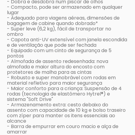
- Dobra e desdobra num piscar de olhos
- Compacto, pode ser armazenado em qualquer
lugar
- Adequado para viagens aéreas, dimensões de
bagagem de cabine quando dobrado*
- Super leve (6,2 kg), fácil de transportar no
ombro
- Capota anti-UV extensível com janela escondida
e de ventilação que pode ser fechada
- Equipado com um cinto de segurança de 5
pontos
- Almofada de assento redesenhada: nova
almofada e maior altura do encosto com
protetores de malha para as cintas
- Robusto e super manobrável com rodas em
material refletivo para maior segurança
- Maior conforto para a criança: Suspensão de 4
rodas (tecnologia de elastômero Hytrel®) e
sistema "Soft Drive"
- Armazenamento extra: cesto debaixo do
assento com capacidade de 10 kg e bolso traseiro
com zíper para manter os itens essenciais ao
alcance
- Barra de empurrar em couro macio e alça de
amarrar