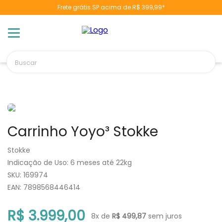
Frete grátis SP acima de R$ 399,99*
TERMOS MAIS BUSCADOS
1
º
berço
2
º
naninha
Buscar
3
º
toalha banho
4
º
chupeta
5
º
vestido
6
º
pulla bulla
Carrinho Yoyo³ Stokke
7
º
fralda
8
º
poltrona
Stokke
Indicação de Uso
:
6 meses até 22kg
9
º
cobertor manta
:
169974
10
º
banheira
EAN
:
7898568446414
R$
3
.
999
,
00
8
x de
R$
499
,
87
sem juros