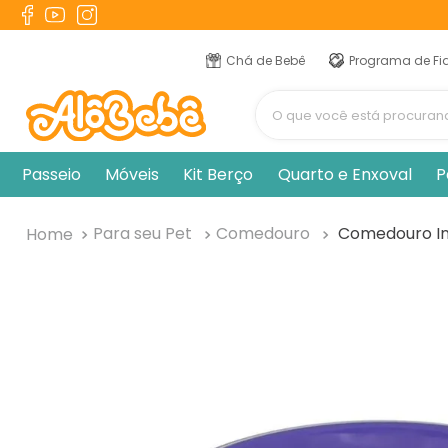
TERMOS MAIS BUSCADOS
1
º
berço
Chá de Bebê
Programa de Fi
2
º
naninha
O que você está procur
3
º
toalha banho
4
º
chupeta
Passeio
Móveis
Kit Berço
Quarto e Enxoval
P
5
º
pulla bulla
6
º
fralda
Para seu Pet
Comedouro
Comedouro In
7
º
vestido
8
º
cobertor manta
9
º
banheira
10
º
trocador