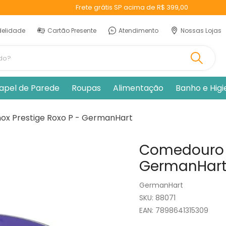
Frete grátis SP acima de R$ 399,00
delidade
Cartão Presente
Atendimento
Nossas Lojas
ando?
apel de Parede
Roupas
Alimentação
Banho e Hig
ox Prestige Roxo P - GermanHart
Comedouro I
GermanHar
GermanHart
:
88071
EAN
:
7898641315309