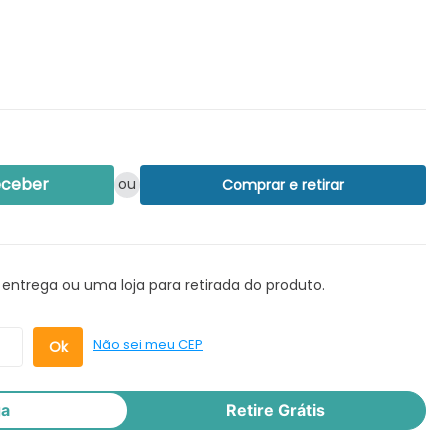
eceber
ou
Comprar e retirar
 entrega ou uma loja para retirada do produto.
Não sei meu CEP
ga
Retire Grátis