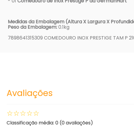
- 01
Comedouro de Inox Prestige P da GermanHart
Medidas da Embalagem (Altura X Largura X Profundid
Peso da Embalagem:
0.1kg
7898641315309 COMEDOURO INOX PRESTIGE TAM P 21
Avaliações
☆
☆
☆
☆
☆
Classificação média: 0
(0 avaliações)