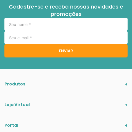
Cadastre-se e receba nossas novidades e
5
º
chupeta
promoções
6
º
vestido
7
º
fralda
8
º
cobertor manta
9
º
trocador
ENVIAR
10
º
banheira
Produtos
Loja Virtual
Portal