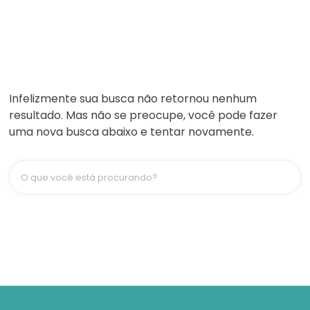
9
º
trocador
10
º
banheira
Infelizmente sua busca não retornou nenhum
resultado. Mas não se preocupe, você pode fazer
uma nova busca abaixo e tentar novamente.
O que você está procurando?
TERMOS MAIS BUSCADOS
1
º
berço
2
º
naninha
3
º
toalha banho
4
º
pulla bulla