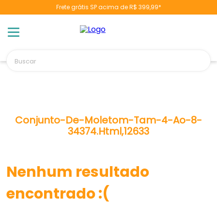
Frete grátis SP acima de R$ 399,99*
Buscar
TERMOS MAIS BUSCADOS
1
º
berço
2
º
naninha
Conjunto-De-Moletom-Tam-4-Ao-8-
34374.html,12633
3
º
toalha banho
4
º
pulla bulla
5
º
chupeta
Nenhum resultado
6
º
vestido
encontrado :(
7
º
fralda
8
º
cobertor manta