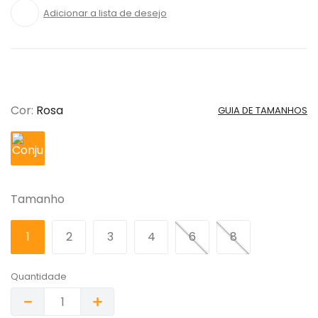
Cor
:
Rosa
GUIA DE TAMANHOS
Tamanho
1
2
3
4
6
8
Quantidade
－
＋