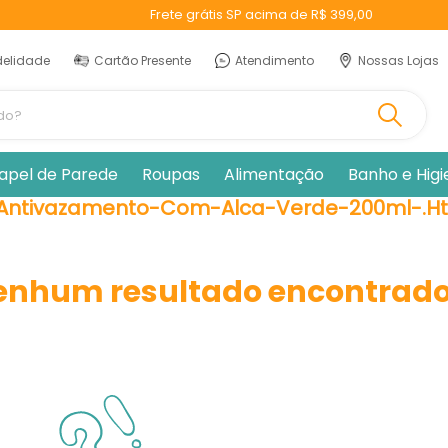
Frete grátis SP acima de R$ 399,00
delidade
Cartão Presente
Atendimento
Nossas Lojas
ando?
apel de Parede
Roupas
Alimentação
Banho e Hig
ntivazamento-Com-Alca-Verde-200ml-.ht
enhum resultado encontrado 