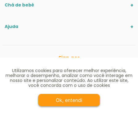
Chá de bebê
Ajuda
Siga-nos
Utilizamos cookies para oferecer melhor experiência,
melhorar o desempenho, analizar como você interage em
nosso site e personalizar conteúdo. Ao utilizar este site,
você concorda com o uso de cookies
Ok, entendi
Comprar e receber
Ofertas válidas até o término de nossos estoques para internet. Vendas
sujeitas à análise e confirmação de dados. Em caso de divergência de
preços no site, o valor válido é o do Carrinho de Compras. Preços e condições
de pagamento exclusivos para compras via internet. As imagens de
produtos deste site pertencem a Alô Bebê. Não é permitida a utilização sem
autorização
https://www.alobebe.com.br
CNPJ Loja Virtual: 11.928.659/0006-
33