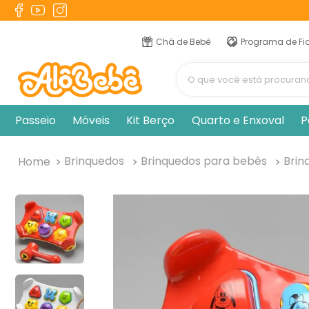
TERMOS MAIS BUSCADOS
1
º
berço
Chá de Bebê
Programa de Fi
2
º
naninha
O que você está procur
3
º
toalha banho
4
º
pulla bulla
Passeio
Móveis
Kit Berço
Quarto e Enxoval
P
5
º
chupeta
6
º
vestido
Brinquedos
Brinquedos para bebês
Brin
7
º
fralda
8
º
cobertor manta
9
º
trocador
10
º
banheira