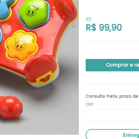
R$
99
,
90
Comprar e r
Consulte frete, prazo de
CEP
Entre