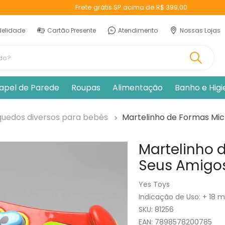
Frete grátis SP acima de R$ 399,00
delidade
Cartão Presente
Atendimento
Nossas Lojas
ando?
apel de Parede
Roupas
Alimentação
Banho e Hig
quedos diversos para bebês
Martelinho de Formas Mic
Martelinho 
Seus Amigo
Yes Toys
Indicação de Uso
:
+ 18 
:
81256
EAN
:
7898578200785