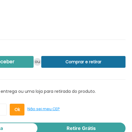
eceber
ou
Comprar e retirar
 entrega ou uma loja para retirada do produto.
Não sei meu CEP
ga
Retire Grátis