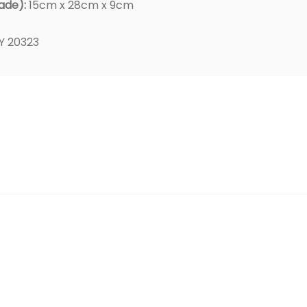
ade):
15cm x 28cm x 9cm
Y 20323