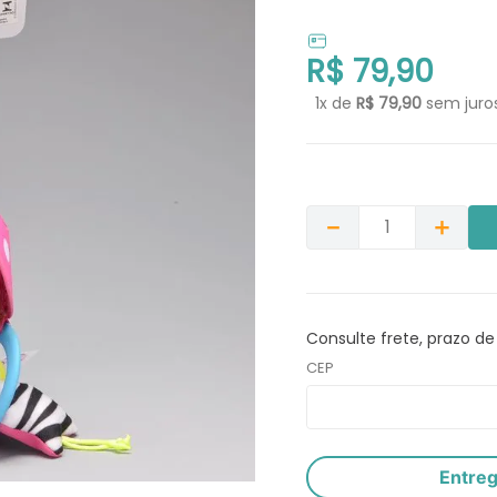
R$
79
,
90
1
x de
R$
79
,
90
sem juro
－
＋
Consulte frete, prazo de
CEP
Entre