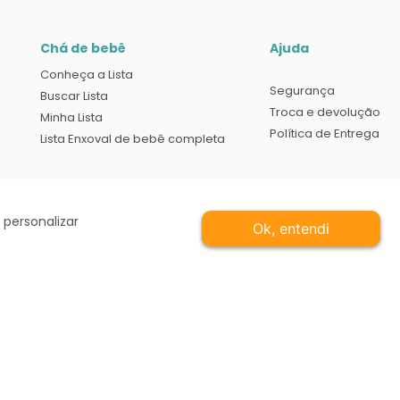
Chá de bebê
Ajuda
Conheça a Lista
Segurança
Buscar Lista
Troca e devolução
Minha Lista
Política de Entrega
Lista Enxoval de bebê completa
 personalizar
Ok, entendi
r válido é o do Carrinho de Compras. Preços e condições de pagamento exclusivos