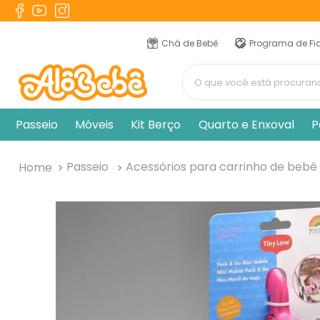
TERMOS MAIS BUSCADOS
1
º
berço
Chá de Bebê
Programa de Fi
2
º
naninha
O que você está procur
3
º
toalha banho
4
º
chupeta
Passeio
Móveis
Kit Berço
Quarto e Enxoval
P
5
º
vestido
6
º
pulla bulla
Passeio
Acessórios para carrinho de bebê
7
º
fralda
8
º
poltrona
9
º
cobertor manta
10
º
banheira