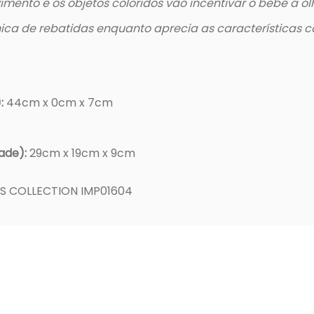
mento e os objetos coloridos vão incentivar o bebê a olh
ica de rebatidas enquanto aprecia as características c
:
44cm x 0cm x 7cm
ade):
29cm x 19cm x 9cm
SS COLLECTION IMP01604