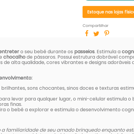
Estoque nas lojas físic
Compartilhar
entreter
o seu bebê durante os
passeios
. Estimula a
cogni
 e
chocalho
de pássaros. Possui estrutura dobrável compa
os de alta qualidade, cores vibrantes e designs adorávei
senvolvimento:
 brilhantes, sons chocantes, sinos doces e texturas est
para levar para qualquer lugar, o mini-celular estimula o
ras finas.
ira o bebê a explorar e estimula o desenvolvimento cogni
o a familiaridade de seu amado brinquedo enquanto es