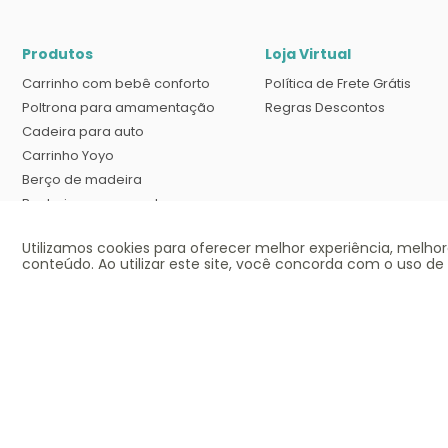
Produtos
Loja Virtual
Carrinho com bebê conforto
Política de Frete Grátis
Poltrona para amamentação
Regras Descontos
Cadeira para auto
Carrinho Yoyo
Berço de madeira
Banheira com suporte
Cadeira Tripp trapp
Utilizamos cookies para oferecer melhor experiência, melho
Berço desmontável
conteúdo. Ao utilizar este site, você concorda com o uso de
Ofertas válidas até o término de nossos estoques para internet. Vendas sujeita