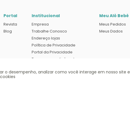
Portal
Institucional
Meu Alô Bebê
Revista
Empresa
Meus Pedidos
Blog
Trabalhe Conosco
Meus Dados
Endereço lojas
Política de Privacidade
Portal da Privacidade
Termos e condições de uso
rar o desempenho, analizar como você interage em nosso site e
 cookies
Siga-nos
s à análise e confirmação de dados. Em caso de divergência de preços no site, o valo