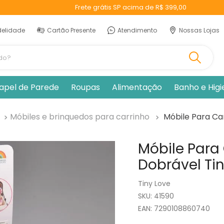
Frete grátis SP acima de R$ 399,00
delidade
Cartão Presente
Atendimento
Nossas Lojas
ando?
apel de Parede
Roupas
Alimentação
Banho e Hig
Móbiles e brinquedos para carrinho
Móbile Para Ca
Móbile Para 
Dobrável Tin
Tiny Love
:
41590
EAN
:
7290108860740