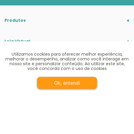
Produtos
Loja Virtual
Utilizamos cookies para oferecer melhor experiência,
melhorar o desempenho, analizar como você interage em
Portal
nosso site e personalizar conteúdo. Ao utilizar este site,
você concorda com o uso de cookies
Ok, entendi
Institucional
Comprar e receber
Meu Alô Bebê
Chá de bebê