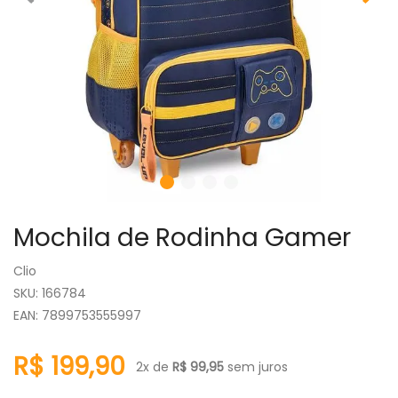
Mochila de Rodinha Gamer
Clio
:
166784
EAN
:
7899753555997
R$
199
,
90
2
x de
R$
99
,
95
sem juros