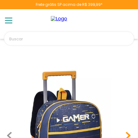
Frete grátis SP acima de R$ 399,99*
TERMOS MAIS BUSCADOS
1
º
berço
2
º
naninha
Buscar
3
º
toalha banho
4
º
pulla bulla
5
º
chupeta
6
º
vestido
7
º
fralda
8
º
cobertor manta
9
º
trocador
10
º
banheira