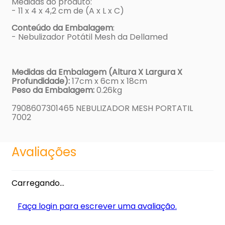
Medidas do produto:
- 11 x 4 x 4,2 cm de (A x L x C)
Conteúdo da Embalagem
:
- Nebulizador Potátil Mesh da Dellamed
Medidas da Embalagem (Altura X Largura X
Profundidade):
17cm x 6cm x 18cm
Peso da Embalagem:
0.26kg
7908607301465 NEBULIZADOR MESH PORTATIL
7002
Avaliações
Carregando…
Faça login para escrever uma avaliação.