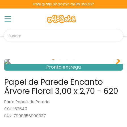
Frete grátis SP acima de R$ 399,99*
TERMOS MAIS BUSCADOS
1
º
berço
2
º
naninha
Buscar
3
º
toalha banho
4
º
chupeta
5
º
vestido
6
º
fralda
Pronta entrega
7
º
pulla bulla
Papel de Parede Encanto
8
º
poltrona
Árvore Floral 3,00 x 2,70 - 620
9
º
cobertor manta
Parra Papéis de Parede
10
º
banheira
:
162640
EAN
:
7908856900037