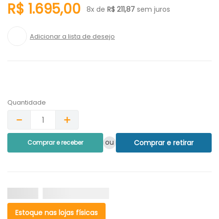
R$
1
.
695
,
00
8
x de
R$
211
,
87
sem juros
Quantidade
－
＋
ou
Comprar e retirar
Comprar e receber
Estoque nas lojas físicas