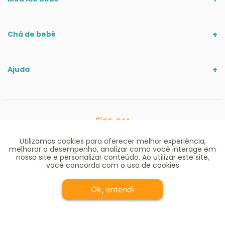
Chá de bebê
Ajuda
Siga-nos
Utilizamos cookies para oferecer melhor experiência,
melhorar o desempenho, analizar como você interage em
nosso site e personalizar conteúdo. Ao utilizar este site,
você concorda com o uso de cookies
Ok, entendi
Comprar e receber
Ofertas válidas até o término de nossos estoques para internet. Vendas
sujeitas à análise e confirmação de dados. Em caso de divergência de
preços no site, o valor válido é o do Carrinho de Compras. Preços e condições