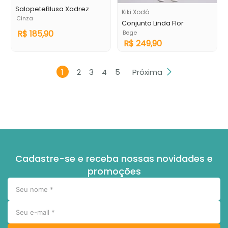
SalopeteBlusa Xadrez
Kiki Xodó
Cinza
Conjunto Linda Flor
R$
185
,
90
Bege
R$
249
,
90
1
2
3
4
5
Próxima
Cadastre-se e receba nossas novidades e
promoções