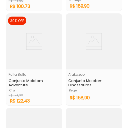
Laranja
R$
143
,
90
R$
189
,
90
R$
100
,
73
30%
OFF
Pulla Bulla
Alakazoo
Conjunto Moletom
Conjunto Moletom
Adventure
Dinossauros
Cru
Bege
R$
174
,
90
R$
158
,
90
R$
122
,
43