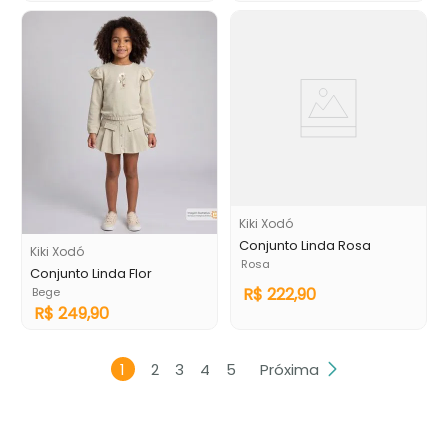
Kiki Xodó
Conjunto Linda Rosa
Kiki Xodó
Rosa
Conjunto Linda Flor
R$
222
,
90
Bege
R$
249
,
90
1
2
3
4
5
Próxima