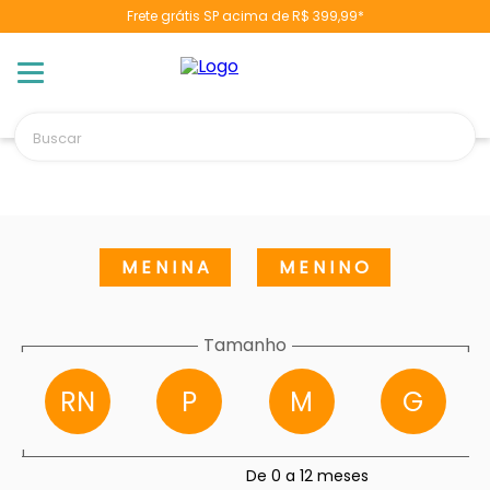
Frete grátis SP acima de R$ 399,99*
TERMOS MAIS BUSCADOS
1
º
berço
2
º
naninha
Buscar
3
º
toalha banho
4
º
fralda
5
º
chupeta
6
º
vestido
MENINA
MENINO
7
º
poltrona
8
º
cobertor manta
Tamanho
-
-
9
º
banheira
RN
P
M
G
10
º
pulla bulla