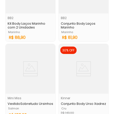
BB2
BB2
Kit Body Laços Marinho
Conjunto Body Laços
com 2 Unidades
Marinho
Marinho
Marinho
R$
88
,
90
R$
81
,
90
30%
OFF
Mini Miss
Kinner
VestidoSobretudo Ursinhos
Conjunto Body Urso Xadrez
Salmon
Cru
R$
149
,
90