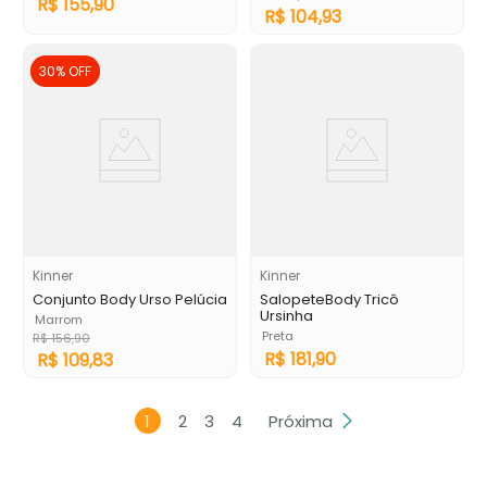
R$
155
,
90
R$
104
,
93
30%
OFF
Kinner
Kinner
Conjunto Body Urso Pelúcia
SalopeteBody Tricô
Ursinha
Marrom
Preta
R$
156
,
90
R$
181
,
90
R$
109
,
83
1
2
3
4
Próxima