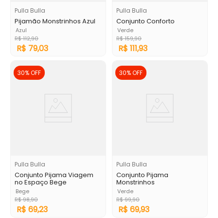
Pulla Bulla
Pulla Bulla
Pijamão Monstrinhos Azul
Conjunto Conforto
Azul
Verde
R$
112
,
90
R$
159
,
90
R$
79
,
03
R$
111
,
93
30%
OFF
30%
OFF
Pulla Bulla
Pulla Bulla
Conjunto Pijama Viagem
Conjunto Pijama
no Espaço Bege
Monstrinhos
Bege
Verde
R$
98
,
90
R$
99
,
90
R$
69
,
23
R$
69
,
93