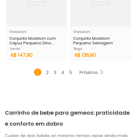
Vrasalon
Vrasalon
Conjunto Moletom com
Conjunto Moletom
Capuz Pequeno Dino
Pequeno Selvagem
Verde
Verde
Bege
R$
147
,
90
R$
136
,
90
1
2
3
4
5
Próxima
Carrinho de bebe para gemeos: praticidade
e conforto em dobro
Cuidar de dois bebês ao mesmo tempo exige ainda mais