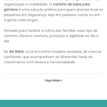
organização e mobilidade. O
carrinho de bebe para
gemeos
é uma solução prática para quem precisa levar os
pequenos em segurança, seja em passeios curtos ou em
trajetos mais longos.
Pensado para facilitar a rotina das famílias, esse tipo de
carrinho oferece conforto, proteção e agilidade no dia a
dia.
Na
Alô Bebê
, você encontra modelos versáteis, de marcas
confiáveis, que acompanham as diferentes fases do
crescimento com leveza e funcionalidade.
O que é um carrinho de bebe para gemeos?
Veja Mais
O
carrinho de bebe para gemeos
é um modelo desenvolvido 
Ideal para
gêmeos
ou
irmãos com pouca diferença de idade
Existem diferentes configurações, como os modelos lado a l