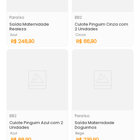
Paraíso
BB2
Saída Maternidade
Culote Pinguim Cinza com
Realeza
2 Unidades
Azul
Cinza
R$
248
,
90
R$
66
,
90
BB2
Paraíso
Culote Pinguim Azul com 2
Saída Maternidade
Unidades
Doguinhos
Azul
Bege
R$
66
,
90
R$
239
,
90