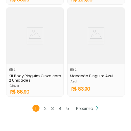
BB2
BB2
Kit Body Pinguim Cinza com
Macacão Pinguim Azul
2 Unidades
Azul
Cinza
R$
83
,
90
R$
88
,
90
1
2
3
4
5
Próxima