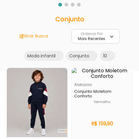
9
º
trocador
Conjunto
10
º
banheira
Ordenar Por
Mais Recentes
Moda infantil
Conjunto
10
Alakazoo
Conjunto Moletom
Conforto
Vermelho
R$
159
,
90