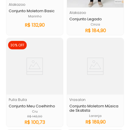
Alakazoo
Conjunto Moletom Basic
Alakazoo
Marinho
Conjunto Legado
R$
132
,
90
Cinza
R$
184
,
90
30%
OFF
Pulla Bulla
Vrasalon
Conjunto Meu Coelhinho
Conjunto Moletom Música
de Skatista
Cru
Laranja
R$
143
,
90
R$
189
,
90
R$
100
,
73