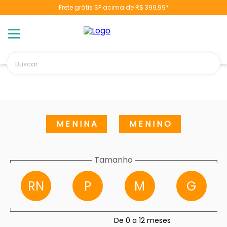
Frete grátis SP acima de R$ 399,99*
Buscar
TERMOS MAIS BUSCADOS
1
º
berço
2
º
naninha
MENINA
MENINO
3
º
toalha banho
4
º
pulla bulla
Tamanho
-
-
5
º
chupeta
RN
P
M
G
6
º
vestido
7
º
fralda
8
º
cobertor manta