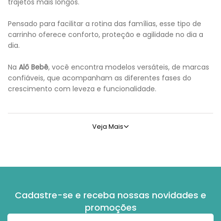
trajetos mais longos.
Pensado para facilitar a rotina das famílias, esse tipo de
carrinho oferece conforto, proteção e agilidade no dia a
dia.
Na
Alô Bebê
, você encontra modelos versáteis, de marcas
confiáveis, que acompanham as diferentes fases do
crescimento com leveza e funcionalidade.
O que é um carrinho de bebe para gemeos?
Veja Mais
O
carrinho de bebe para gemeos
é um modelo desenvolvido 
Ideal para
gêmeos
ou
irmãos com pouca diferença de idade
Existem diferentes configurações, como os modelos lado a l
Cadastre-se e receba nossas novidades e
Alguns permitem o uso desde o nascimento, enquanto outros
promoções