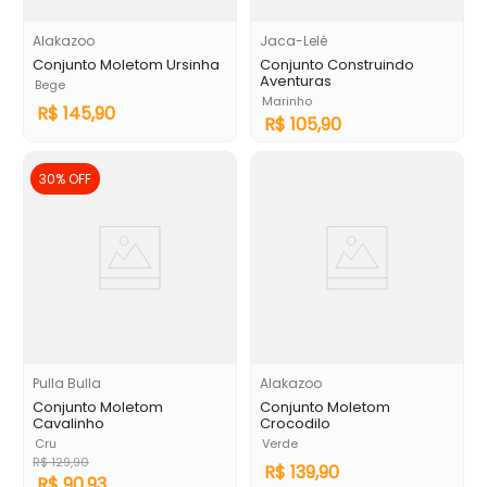
Alakazoo
Jaca-Lelé
Conjunto Moletom Ursinha
Conjunto Construindo
Aventuras
Bege
Marinho
R$
145
,
90
R$
105
,
90
30%
OFF
Pulla Bulla
Alakazoo
Conjunto Moletom
Conjunto Moletom
Cavalinho
Crocodilo
Cru
Verde
R$
129
,
90
R$
139
,
90
R$
90
,
93