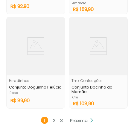
Amarelo
R$
92
,
90
R$
159
,
90
Hrradinhos
Tmx Confecções
Conjunto Doguinho Pelúcia
Conjunto Docinho da
Mamãe
Rosa
Cru
R$
89
,
90
R$
108
,
90
1
2
3
Próxima