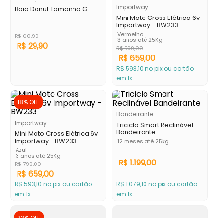
Importway
Boia Donut Tamanho G
Mini Moto Cross Elétrica 6v
Importway - BW233
Vermelho
R$
60
,
90
3 anos até 25Kg
R$
29
,
90
R$
799
,
00
R$
659
,
00
R$
593
,
10
no pix ou cartão
em 1x
18%
OFF
Bandeirante
Importway
Triciclo Smart Reclinável
Bandeirante
Mini Moto Cross Elétrica 6v
Importway - BW233
12 meses até 25kg
Azul
3 anos até 25Kg
R$
1
.
199
,
00
R$
799
,
00
R$
659
,
00
R$
593
,
10
no pix ou cartão
R$
1
.
079
,
10
no pix ou cartão
em 1x
em 1x
33%
OFF