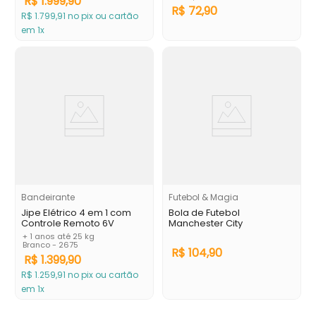
R$
1
.
999
,
90
R$
72
,
90
R$
1
.
799
,
91
no pix ou cartão
em 1x
Bandeirante
Futebol & Magia
Jipe Elétrico 4 em 1 com
Bola de Futebol
Controle Remoto 6V
Manchester City
+ 1 anos até 25 kg
Branco - 2675
R$
104
,
90
R$
1
.
399
,
90
R$
1
.
259
,
91
no pix ou cartão
em 1x