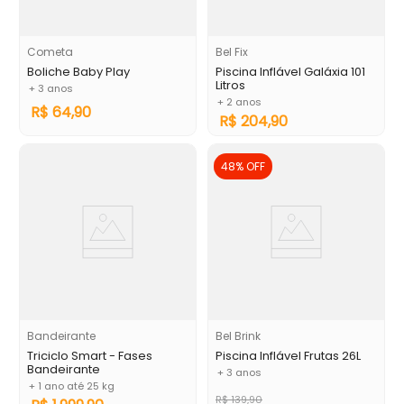
Cometa
Bel Fix
Boliche Baby Play
Piscina Inflável Galáxia 101
Litros
+ 3 anos
+ 2 anos
R$
64
,
90
R$
204
,
90
48%
OFF
Bandeirante
Bel Brink
Triciclo Smart - Fases
Piscina Inflável Frutas 26L
Bandeirante
+ 3 anos
+ 1 ano até 25 kg
R$
139
,
90