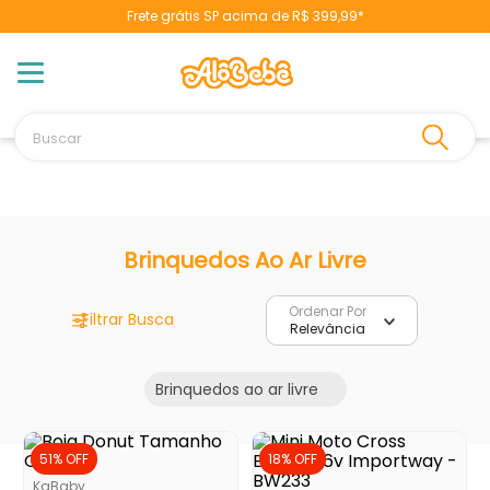
Frete grátis SP acima de R$ 399,99*
TERMOS MAIS BUSCADOS
1
º
berço
2
º
naninha
Buscar
3
º
toalha banho
4
º
pulla bulla
5
º
chupeta
6
º
vestido
Brinquedos Ao Ar Livre
7
º
fralda
Ordenar Por
8
º
cobertor manta
Relevância
9
º
trocador
Brinquedos ao ar livre
10
º
banheira
51%
OFF
18%
OFF
KaBaby