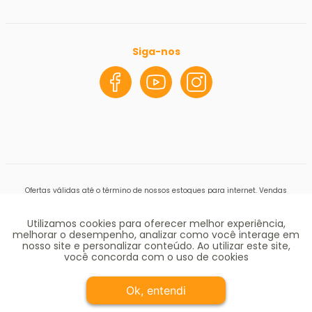
Siga-nos
Ofertas válidas até o término de nossos estoques para internet. Vendas
sujeitas à análise e confirmação de dados. Em caso de divergência de
preços no site, o valor válido é o do Carrinho de Compras. Preços e condições
Utilizamos cookies para oferecer melhor experiência,
de pagamento exclusivos para compras via internet. As imagens de
produtos deste site pertencem a Alô Bebê. Não é permitida a utilização sem
melhorar o desempenho, analizar como você interage em
autorização
https://www.alobebe.com.br
CNPJ Loja Virtual: 11.928.659/0006-
nosso site e personalizar conteúdo. Ao utilizar este site,
33
você concorda com o uso de cookies
© COPYRIGHT 1987/2023 - ALÔ BEBÊ 36 ANOS - TODOS OS DIREITOS
Ok, entendi
RESERVADOS - TELEFONE: (11) 3648.3000