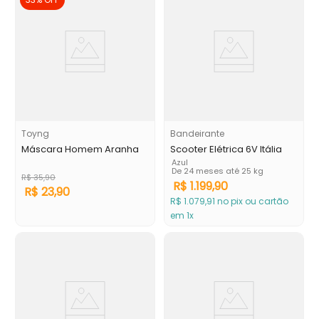
Toyng
Bandeirante
Máscara Homem Aranha
Scooter Elétrica 6V Itália
Azul
De 24 meses até 25 kg
R$
35
,
90
R$
1
.
199
,
90
R$
23
,
90
R$
1
.
079
,
91
no pix ou cartão
em 1x