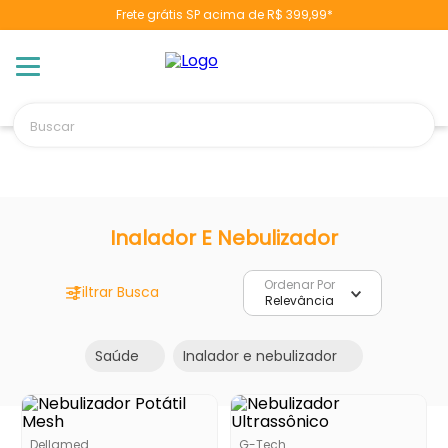
Frete grátis SP acima de R$ 399,99*
TERMOS MAIS BUSCADOS
1
º
berço
2
º
naninha
Buscar
3
º
toalha banho
4
º
chupeta
5
º
vestido
6
º
fralda
Inalador E Nebulizador
7
º
pulla bulla
Ordenar Por
8
º
poltrona
Relevância
9
º
cobertor manta
Saúde
Inalador e nebulizador
10
º
banheira
Dellamed
G-Tech