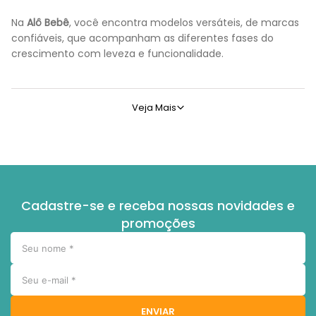
Na
Alô Bebê
, você encontra modelos versáteis, de marcas
confiáveis, que acompanham as diferentes fases do
crescimento com leveza e funcionalidade.
O que é um carrinho de bebe para gemeos?
Veja Mais
O
carrinho de bebe para gemeos
é um modelo desenvolvido 
Ideal para
gêmeos
ou
irmãos com pouca diferença de idade
Existem diferentes configurações, como os modelos lado a l
Cadastre-se e receba nossas novidades e
Alguns permitem o uso desde o nascimento, enquanto outros
promoções
Funcionais e robustos, os carrinhos duplos facilitam a mobi
Para que serve um carrinho para gemeos?
ENVIAR