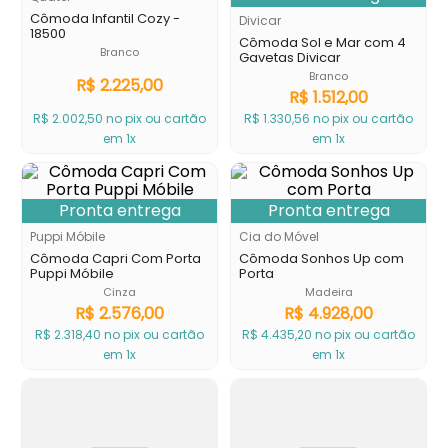
Cômoda Infantil Cozy -
Divicar
9
º
trocador
18500
Cômoda Sol e Mar com 4
Branco
Gavetas Divicar
10
º
banheira
Branco
R$
2
.
225
,
00
R$
1
.
512
,
00
R$
2
.
002
,
50
no pix ou cartão
R$
1
.
330
,
56
no pix ou cartão
em 1x
em 1x
Pronta entrega
Pronta entrega
Puppi Móbile
Cia do Móvel
Cômoda Capri Com Porta
Cômoda Sonhos Up com
Puppi Móbile
Porta
Cinza
Madeira
R$
2
.
576
,
00
R$
4
.
928
,
00
R$
2
.
318
,
40
no pix ou cartão
R$
4
.
435
,
20
no pix ou cartão
em 1x
em 1x