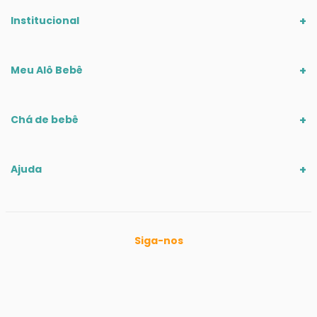
Modelos menores podem incluir nichos, portas ou gavetas in
Institucional
Como escolher a cômoda ideal para o seu be
Meu Alô Bebê
Antes de escolher a cômoda de madeira, é importante avaliar
Chá de bebê
Durabilidade, segurança e acabamento atóxico
Ajuda
A segurança é um dos pontos mais importantes na escolha de
As gavetas também devem possuir abertura suave e estrutura
Siga-nos
Sustentabilidade e certificações ambientais