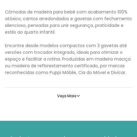
Cômodas de madeira para bebê com acabamento 100%
atóxico, cantos arredondados e gavetas com fechamento
silencioso, pensadas para unir segurança, praticidade e
estilo ao quarto infantil.
Encontre desde modelos compactos com 3 gavetas até
versões com trocador integrado, ideais para otimizar o
espaço e facilitar a rotina. Produzidas em madeira maciça
ou madeira de reflorestamento certificado, por marcas
reconhecidas como Puppi Móbile, Cia do Móvel e Divicar.
Tipos de cômoda de madeira para quarto de 
Veja Mais
Escolher a
cômoda de madeira
ideal faz toda a diferença na
Cômoda com trocador integrado