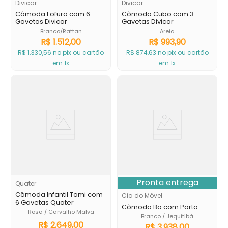
Divicar
Divicar
Cômoda Fofura com 6
Cômoda Cubo com 3
Gavetas Divicar
Gavetas Divicar
Branco/Rattan
Areia
R$
1
.
512
,
00
R$
993
,
90
R$
1
.
330
,
56
no pix ou cartão
R$
874
,
63
no pix ou cartão
em 1x
em 1x
Pronta entrega
Quater
Cômoda Infantil Tomi com
Cia do Móvel
6 Gavetas Quater
Cômoda Bo com Porta
Rosa / Carvalho Malva
Branco / Jequitibá
R$
2
.
649
,
00
R$
3
.
938
,
00