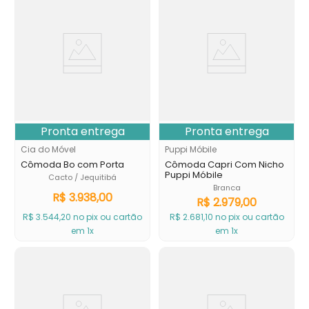
Pronta entrega
Pronta entrega
Cia do Móvel
Puppi Móbile
Cômoda Bo com Porta
Cômoda Capri Com Nicho
Puppi Móbile
Cacto / Jequitibá
Branca
R$
3
.
938
,
00
R$
2
.
979
,
00
R$
3
.
544
,
20
no pix ou cartão
R$
2
.
681
,
10
no pix ou cartão
em 1x
em 1x