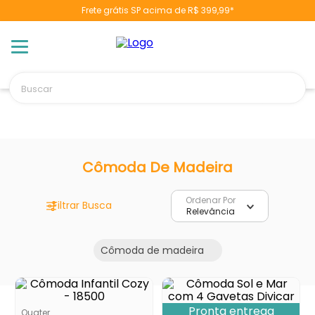
Frete grátis SP acima de R$ 399,99*
Buscar
TERMOS MAIS BUSCADOS
1
º
berço
Cômoda De Madeira
2
º
naninha
3
º
toalha banho
Ordenar Por
Relevância
4
º
pulla bulla
5
º
chupeta
Cômoda de madeira
6
º
vestido
7
º
fralda
Pronta entrega
8
º
cobertor manta
Quater