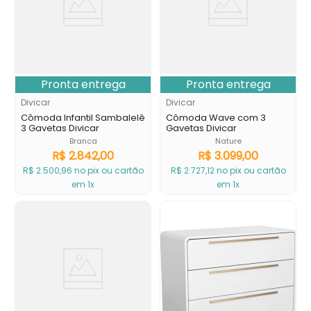
Pronta entrega
Pronta entrega
Divicar
Divicar
Cômoda Infantil Sambalelê
Cômoda Wave com 3
3 Gavetas Divicar
Gavetas Divicar
Branca
Nature
R$
2
.
842
,
00
R$
3
.
099
,
00
R$
2
.
500
,
96
no pix ou cartão
R$
2
.
727
,
12
no pix ou cartão
em 1x
em 1x