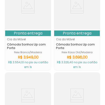
Pronta entrega
Pronta entrega
Cia do Móvel
Cia do Móvel
Cômoda Sonhos Up com
Cômoda Sonhos Up com
Porta
Porta
New Branco/Madeira
New Rosa Old/Madeira
R$
3
.
949
,
00
R$
3
.
696
,
00
R$
3
.
554
,
10
no pix ou cartão
R$
3
.
326
,
40
no pix ou cartão
em 1x
em 1x