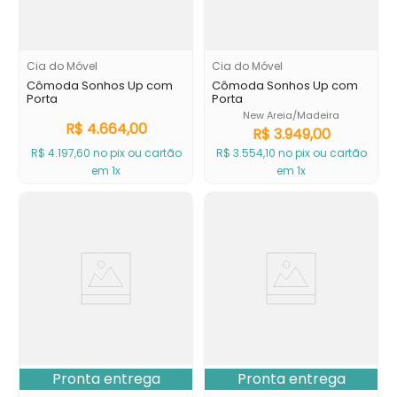
Cia do Móvel
Cia do Móvel
Cômoda Sonhos Up com
Cômoda Sonhos Up com
Porta
Porta
New Areia/Madeira
R$
4
.
664
,
00
R$
3
.
949
,
00
R$
4
.
197
,
60
no pix ou cartão
R$
3
.
554
,
10
no pix ou cartão
em 1x
em 1x
Pronta entrega
Pronta entrega