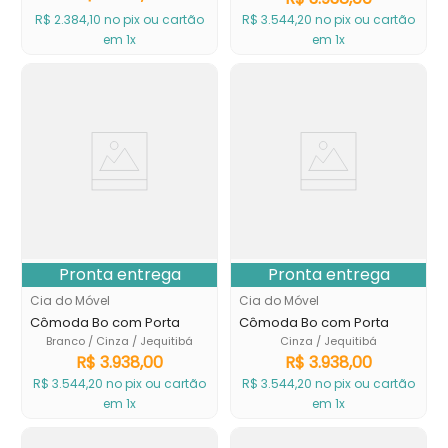
R$
2
.
384
,
10
no pix ou cartão
R$
3
.
544
,
20
no pix ou cartão
em 1x
em 1x
Pronta entrega
Pronta entrega
Cia do Móvel
Cia do Móvel
Cômoda Bo com Porta
Cômoda Bo com Porta
Branco / Cinza / Jequitibá
Cinza / Jequitibá
R$
3
.
938
,
00
R$
3
.
938
,
00
R$
3
.
544
,
20
no pix ou cartão
R$
3
.
544
,
20
no pix ou cartão
em 1x
em 1x