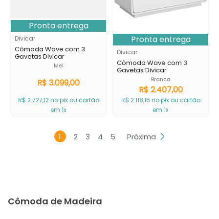
Pronta entrega
Pronta entrega
Divicar
Cômoda Wave com 3
Divicar
Gavetas Divicar
Cômoda Wave com 3
Mel
Gavetas Divicar
Branca
R$
3
.
099
,
00
R$
2
.
407
,
00
R$
2
.
727
,
12
no pix ou cartão
R$
2
.
118
,
16
no pix ou cartão
em 1x
em 1x
1
2
3
4
5
Próxima
Cômoda de Madeira