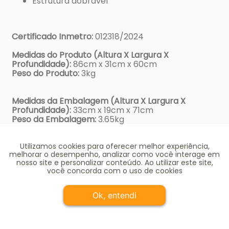
Estrutura dobrável
Certificado Inmetro:
012318/2024
Medidas do Produto (Altura X Largura X
Profundidade):
86cm x 31cm x 60cm
Peso do Produto:
3kg
Medidas da Embalagem (Altura X Largura X
Profundidade):
33cm x 19cm x 71cm
Peso da Embalagem:
3.65kg
7899091415472 SKATENET LED DOBRAVEL
Utilizamos cookies para oferecer melhor experiência,
PRETO/VERMELHO 1547
melhorar o desempenho, analizar como você interage em
nosso site e personalizar conteúdo. Ao utilizar este site,
você concorda com o uso de cookies
Avaliações
Ok, entendi
Comprar e receber
☆
☆
☆
☆
☆