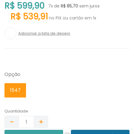
R$
599
,
90
7
x de
R$
85
,
70
sem juros
R$
539
,
91
no PIX ou cartão em 1x
Opção
1547
Quantidade
－
＋