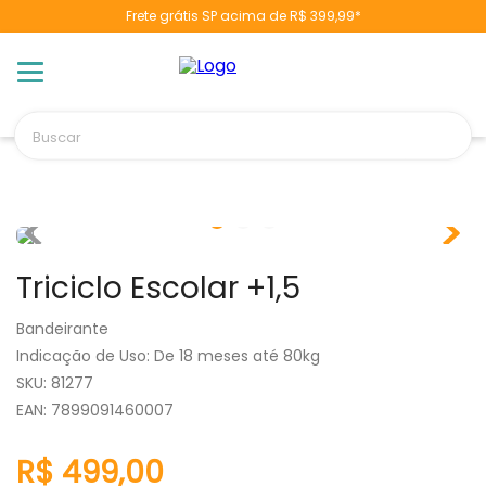
Frete grátis SP acima de R$ 399,99*
TERMOS MAIS BUSCADOS
1
º
berço
2
º
naninha
Buscar
3
º
toalha banho
4
º
chupeta
5
º
vestido
6
º
fralda
Triciclo Escolar +1,5
7
º
pulla bulla
8
º
poltrona
Bandeirante
Indicação de Uso
:
De 18 meses até 80kg
9
º
cobertor manta
:
81277
10
º
banheira
EAN
:
7899091460007
R$
499
,
00